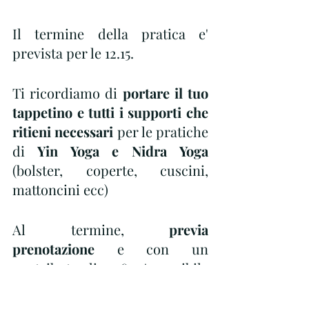
Il termine della pratica e' 
prevista per le 12.15.
Ti ricordiamo di 
portare il tuo 
tappetino e tutti i supporti che 
ritieni necessari
 per le pratiche 
di
 Yin Yoga e Nidra Yoga
(bolster, coperte, cuscini, 
mattoncini ecc)
Al termine, 
previa 
prenotazione
 e con un 
contributo di 20€, e' possibile 
unirsi al Team Elysium nel 
pranzo presso il Bistro' del 