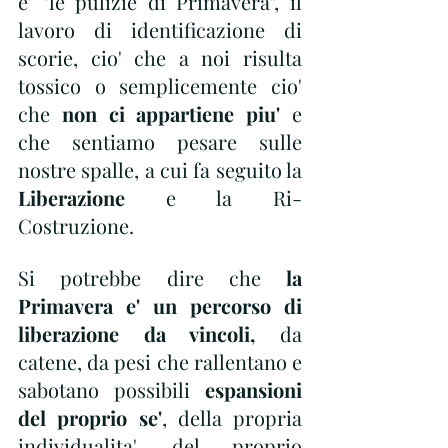
e' "le pulizie di Primavera", il 
lavoro di identificazione di 
scorie, cio' che a noi risulta 
tossico o semplicemente cio' 
che 
non ci appartiene piu'
 e 
che sentiamo pesare sulle 
nostre spalle, a cui fa seguito la
Liberazione
 e la Ri-
Costruzione.
Si potrebbe dire che 
la 
Primavera e' un percorso di 
liberazione da vincoli, 
da 
catene, da pesi che rallentano e 
sabotano possibili 
espansioni 
del proprio se'
, della propria 
individualita', del proprio 