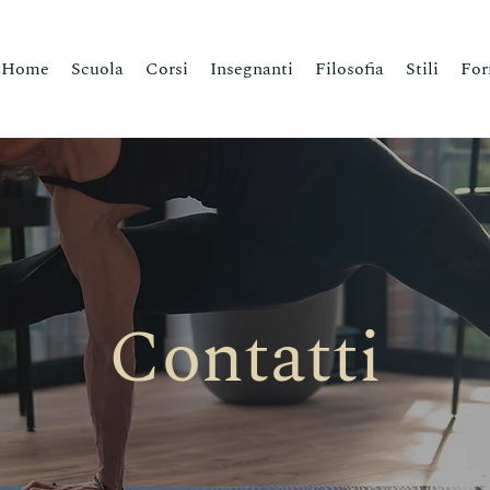
Home
Scuola
Corsi
Insegnanti
Filosofia
Stili
For
Contatti