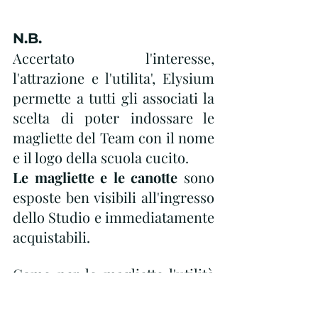
N.B.
Accertato l'interesse,  
l'attrazione e l'utilita', Elysium  
permette a tutti gli associati la 
scelta di poter indossare le 
magliette del Team con il nome 
e il logo della scuola cucito. 
Le magliette e le canotte
 sono 
esposte ben visibili all'ingresso 
dello Studio e immediatamente 
acquistabili.
Come per le magliette l'utilità 
si rivela anche per i 
tappetini
.
In Elysium sono disponibili 