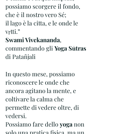
possiamo scorgere il fondo, 
che è il nostro vero Sé;
il lago è la citta, e le onde le 
vṛtti.”
Swami Vivekananda
, 
commentando gli 
Yoga Sūtras
di Patañjali
In questo mese, possiamo 
riconoscere le onde che 
ancora agitano la mente, e 
coltivare la calma che 
permette di vedere oltre, di 
vedersi.
Possiamo fare dello 
yoga
 non 
solo una pratica fisica, ma un 