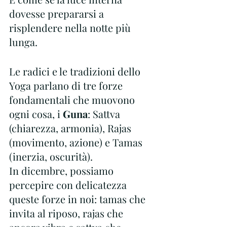
dovesse prepararsi a 
risplendere nella notte più 
lunga.
Le radici e le tradizioni dello 
Yoga parlano di tre forze 
fondamentali che muovono 
ogni cosa, i
 Guna
: Sattva 
(chiarezza, armonia), Rajas 
(movimento, azione) e Tamas 
(inerzia, oscurità).
In dicembre, possiamo 
percepire con delicatezza 
queste forze in noi: tamas che 
invita al riposo, rajas che 