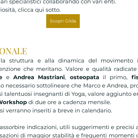
ri specialistici collaborando con vari enti. 
osità, clicca qui sotto. 
Scopri Gilda
ONALE 
la struttura e alla dinamica del movimento il
e
 e 
Andrea Mastriani
, 
osteopata 
il primo, 
fi
 necessario sottolineare che Marco e Andrea, profe
esì talentuosi insegnanti di Yoga, valore aggiunto 
Workshop 
di due ore a cadenza mensile. 
isi verranno inseriti a breve in calendario.
 assorbire indicazioni, utili suggerimenti e precisi
nsazioni di maggior stabilità e frequenti momenti d