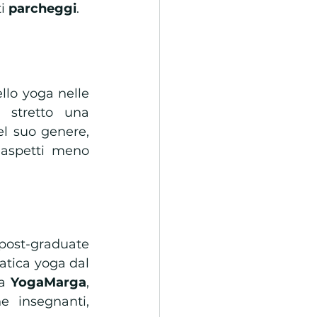
i 
parcheggi
. 
lo yoga nelle 
 stretto una 
l suo genere, 
 aspetti meno 
 post-graduate 
atica yoga dal 
a 
YogaMarga
, 
 insegnanti, 