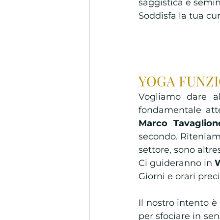
saggistica e semina
Soddisfa la tua curi
YOGA FUNZI
Vogliamo dare al
Marco Tavaglion
secondo. Riteniamo
settore, sono altr
Ci guideranno in 
Giorni e orari prec
Il nostro intento è
per sfociare in se