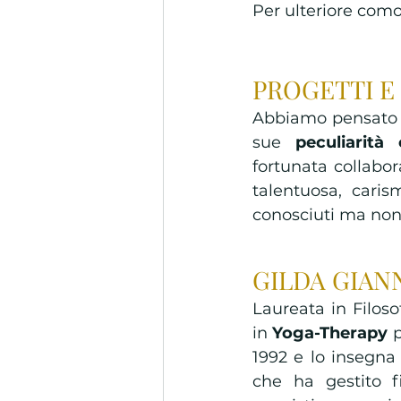
Per ulteriore como
PROGETTI E
Abbiamo pensato fo
sue 
peculiarità
fortunata collabo
talentuosa, caris
conosciuti ma non
GILDA GIAN
Laureata in Filoso
in 
Yoga-Therapy
 
1992 e lo insegna
che ha gestito f