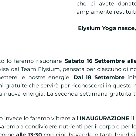
che ci avete donato
ampiamente restituiti.
Elysium Yoga nasce, 
ito lo faremo risuonare 
Sabato 16 Settembre alle
isa dal Team Elysium, pensata per ciascuno di noi 
ttere le nostre energie. 
Dal 18 Settembre
 ini
ni gratuite che servirà per riconoscerci in questo 
ta nuova energia. La seconda settimana gratuita t
o invece lo faremo vibrare all'
INAUGURAZIONE
 il 
aremo a condividere nutrienti per il corpo e per lo 
corpo 
alle 13:30
 con cibi, bevande e tanti brindisi