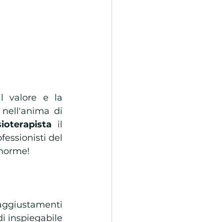
 valore e la 
fondamentale attenzione che meritano. Valore e qualità radicate nell'anima di 
sioterapista 
il 
ssionisti del 
enorme!
 aggiustamenti 
i inspiegabile 