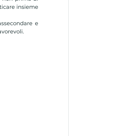
ticare insieme 
ssecondare e 
vorevoli. 