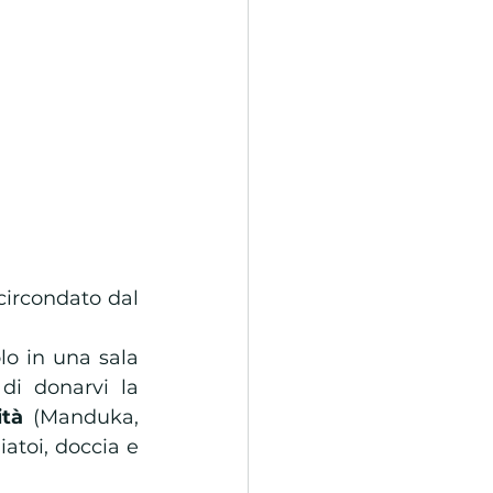
circondato dal 
lo in una sala 
di donarvi la 
ità
 (Manduka, 
iatoi, doccia e 