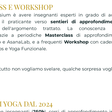
SS E WORKSHOP 
ysium è avere insegnanti esperti in grado di a
 il praticante verso 
sentieri di approfondim
dell'argomento trattato. La conoscenza s
azie a periodiche 
Masterclass 
di approfondim
 e AsanaLab, e a frequenti 
Workshop 
con caden
ps e Yoga Funzionale.
, tutto non vogliamo svelare, qualche sorpresa vogl
 YOGA DAL 2024 
ne insegnanti (
250h
), corsi di approfondimento i