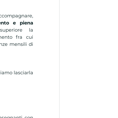
ccompagnare, 
ento e piena 
uperiore la 
ento fra cui 
ze mensili di 
iamo lasciarla 
nsegnanti con 