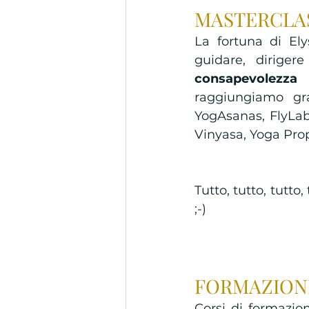
MASTERCLA
La fortuna di El
guidare, dirigere
consapevolezza
 
raggiungiamo gr
YogAsanas, FlyLab
Vinyasa, Yoga Pro
Tutto, tutto, tutto
;-)  
FORMAZIONI
Corsi di formazio