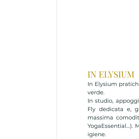
IN ELYSIUM 
In Elysium pratic
verde.  
In studio, appogg
Fly dedicata e, g
massima comodità
YogaEssential...)
igiene. 