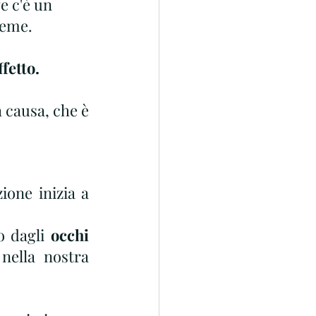
e c'è un 
seme. 
ffetto.
causa, che è 
ione inizia a 
 dagli 
occhi
nella nostra 