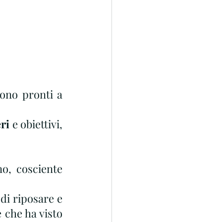
 il nostro corpo e la nostra anima sono pronti a 
ri
 e obiettivi, 
L'inverno ci invita a rallentare, coccolati da una, più o meno, cosciente 
di riposare e 
 che ha visto 