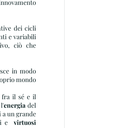
innovamento 
ive dei cicli 
i e variabili 
vo, ciò che 
sce in modo 
proprio mondo 
a il sé e il 
l'
energia
 del 
 a un grande 
i e  
virtuosi