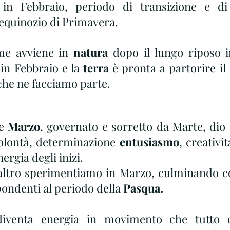
 in Febbraio, periodo di transizione e di
'equinozio di Primavera.
e avviene in 
natura 
dopo il lungo riposo in
 in Febbraio e la 
terra
 è pronta a partorire il 
che ne facciamo parte.
e
 Marzo
, governato e sorretto da Marte, dio d
olontà, determinazione
 entusiasmo
, creativit
ergia degli inizi.
ltro sperimentiamo in Marzo, culminando con
pondenti al periodo della 
Pasqua.
diventa energia in movimento che tutto c