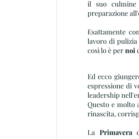
il suo culmine
preparazione all
Esattamente com
lavoro di pulizia
così lo è per 
noi
 
Ed ecco giunger
espressione di v
leadership nell'en
Questo e molto a
rinascita, corris
La 
Primavera
 