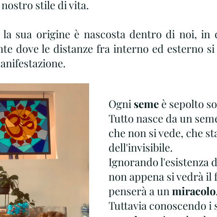
ostro stile di vita.
é la sua origine è nascosta dentro di noi, in 
te dove le distanze fra interno ed esterno si 
anifestazione. 
Ogni 
seme
 è sepolto so
Tutto nasce da un seme
che non si vede, che st
dell'invisibile.
Ignorando l'esistenza d
non appena si vedrà il f
penserà a un 
miracolo
Tuttavia conoscendo i s