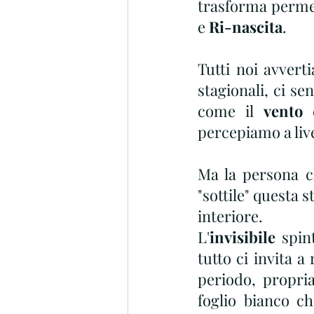
trasforma perme
e 
Ri-nascita
.
Tutti noi avvert
stagionali, ci se
come il 
vento
 
percepiamo a liv
Ma la persona c
"sottile" questa s
interiore.
L'
invisibile
 spin
tutto ci invita a
periodo,  propri
foglio bianco ch