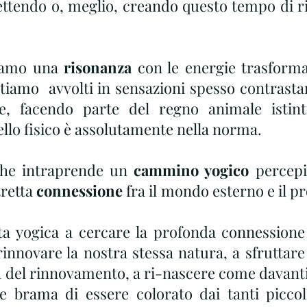
ttendo o, meglio, creando questo tempo di r
iamo una 
risonanza
 con le energie trasformat
ntiamo  avvolti in sensazioni spesso contrastant
e, facendo parte del regno animale istinti
ello fisico è assolutamente nella norma.
he intraprende un 
cammino yogico 
percepi
tretta 
connessione
 fra il mondo esterno e il 
ta yogica a cercare la profonda connessione fr
 rinnovare la nostra stessa natura, a sfruttare 
a del rinnovamento, a ri-nascere come davanti
e brama di essere colorato dai tanti piccol