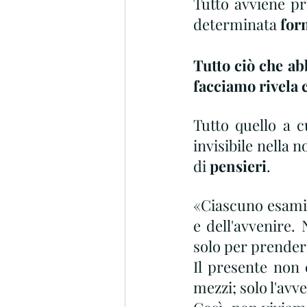
Tutto avviene pr
determinata 
for
Tutto ciò che ab
facciamo rivela 
Tutto quello a c
invisibile nella n
di 
pensieri
.
«Ciascuno esamini
e dell'avvenire.
solo per prendern
Il presente non è
mezzi; solo l'avve