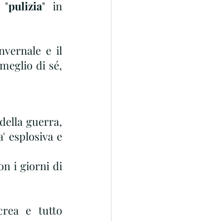
 "
pulizia
" in 
vernale e il 
meglio di sé, 
ella guerra,  
a' esplosiva e 
 i giorni di 
rea e tutto 