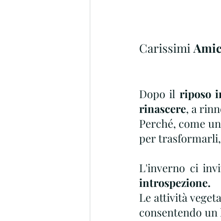
Carissimi 
Amic
Dopo il 
riposo i
rinascere
, a rin
Perché, come un 
per trasformarli, 
introspezione.
Le attività veget
consentendo un 