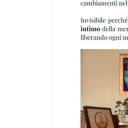
cambiamenti nel n
Invisibile perch
intimo
 della men
liberando ogni m