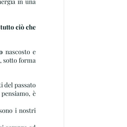
ergia in una 
utto ciò che 
o 
nascosto e 
, sotto forma 
 del passato 
 pensiamo, è 
sono i nostri 