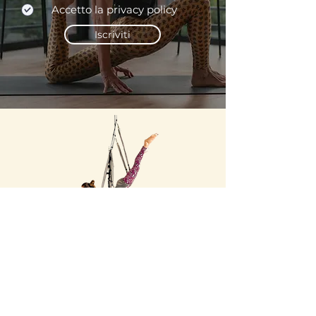
Accetto la privacy policy
Iscriviti
ELYSIUM YOGA
Elysium Yoga è una Scuola di Yoga
certificata
a livello internazionale Yoga Alliance